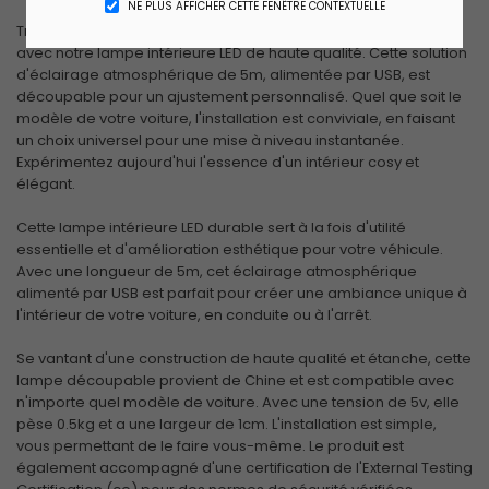
NE PLUS AFFICHER CETTE FENÊTRE CONTEXTUELLE
Transformez l'intérieur de votre voiture en un espace captivant
avec notre lampe intérieure LED de haute qualité. Cette solution
d'éclairage atmosphérique de 5m, alimentée par USB, est
découpable pour un ajustement personnalisé. Quel que soit le
modèle de votre voiture, l'installation est conviviale, en faisant
un choix universel pour une mise à niveau instantanée.
Expérimentez aujourd'hui l'essence d'un intérieur cosy et
élégant.
Cette lampe intérieure LED durable sert à la fois d'utilité
essentielle et d'amélioration esthétique pour votre véhicule.
Avec une longueur de 5m, cet éclairage atmosphérique
alimenté par USB est parfait pour créer une ambiance unique à
l'intérieur de votre voiture, en conduite ou à l'arrêt.
Se vantant d'une construction de haute qualité et étanche, cette
lampe découpable provient de Chine et est compatible avec
n'importe quel modèle de voiture. Avec une tension de 5v, elle
pèse 0.5kg et a une largeur de 1cm. L'installation est simple,
vous permettant de le faire vous-même. Le produit est
également accompagné d'une certification de l'External Testing