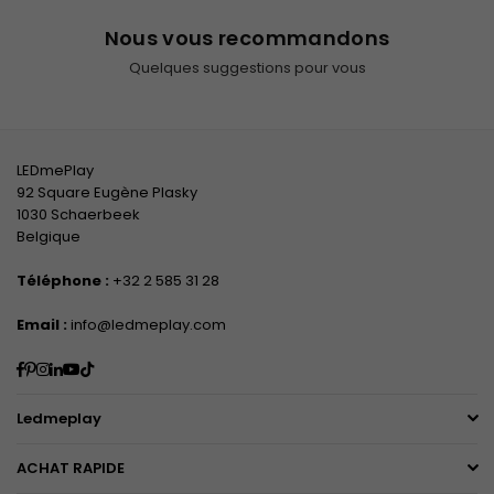
Nous vous recommandons
Quelques suggestions pour vous
LEDmePlay
92 Square Eugène Plasky
1030 Schaerbeek
Belgique
Téléphone :
+32 2 585 31 28
Email :
info@ledmeplay.com
Facebook
Pinterest
Instagram
Linkedin
YouTube
TikTok
Ledmeplay
ACHAT RAPIDE