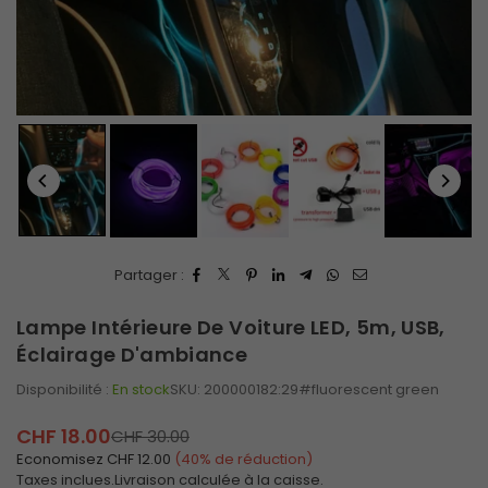
Partager :
Lampe Intérieure De Voiture LED, 5m, USB,
Éclairage D'ambiance
Disponibilité :
En stock
SKU:
200000182:29#fluorescent green
CHF 18.00
CHF 30.00
Prix
Economisez
CHF 12.00
(
40
% de réduction)
régulier
Taxes inclues.
Livraison
calculée à la caisse.